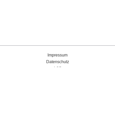
Impressum
Datenschutz
AGB
Schwäbische Post
Gmünder Tagespost
Verträge kündigen
Datenschutzeinstellungen