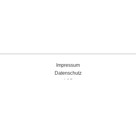
Impressum
Datenschutz
AGB
Schwäbische Post
Gmünder Tagespost
Verträge kündigen
Datenschutzeinstellungen